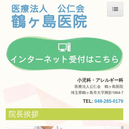
ホーム
お知らせ
院長挨拶
診療案内
予防接種
小児科・アレルギー科
アレルギー専門外来
医療法人公仁会 鶴ヶ島医院
埼玉県鶴ヶ島市大字脚折1864-7
地図、交通案内
TEL:
049-285-0179
お問い合わせ
院長挨拶
個人情報保護方針