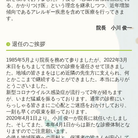
る、かかりつけ医」という理念を継承しつつ、近年増加
傾向であるアレルギー疾患を含めて医療を行ってきま
す。
院長 小川 俊一
退任のご挨拶
1985年5月より院長を務めて参りましたが、2022年3月
末日をもちまして当院での診療を退任させて頂きまし
た。地域の皆さまをはじめ近隣の先生方に支えられ、何
とかここまで継続することができました。本当にありが
とうございました。
新型コロナウイルス感染症が流行って2年が経ちます
が、いまだ猛威を振るっております。通常の診察にい
らっしゃる皆さまにご心配とご迷惑をおかけしており、
一刻も早くの収束を願っております。
2020年4月1日より、小川 俊一が院長に就任いたしまし
た。そしてまた、本年4月1日からは新たな診療体制とな
りますのでご注意願います。
今後も地域医療への貢献と、保護者の皆さんが安心して