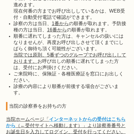
進めます。
現在何番の方までお呼び出ししているかは、WEB受
付・自動受付電話で確認ができます。
診察の方は当日、
1番から
の順番が取れます。予防接
種の方は当日、
16番から
の順番が取れます。
順番に遅れてしまった方は、キャンセルの扱いには
なりませんが、再度お呼び出しさせて頂くまでにし
ばらく御待ち頂く可能性がございます。
当院では原則、5番ずつのグループでお呼び出しして
おります。
お呼び出しの順番に遅れてしまった方
は、受付にお声掛けください。
ご来院時に、保険証・各種医療証を窓口にお出しく
ださい。
診療の内容により順番が前後する場合がございま
す。
当院の診察券をお持ちの方
当院ホームページ「
インターネットからの受付はこちら
から
（←受付サイトへ移動します）」より
診察券番号と
お誕生日を入力してログイン、受付を行ってください。