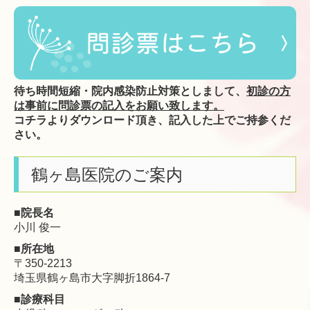
待ち時間短縮・院内感染防止対策としまして、
初診の方
は事前に問診票の記入をお願い致します。
コチラよりダウンロード頂き、記入した上でご持参くだ
さい。
鶴ヶ島医院のご案内
■院長名
小川 俊一
■所在地
〒350-2213
埼玉県鶴ヶ島市大字脚折1864-7
■診療科目