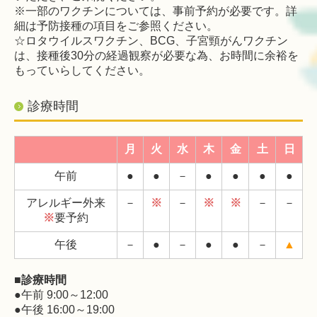
※一部のワクチンについては、事前予約が必要です。詳
細は予防接種の項目をご参照ください。
☆ロタウイルスワクチン、BCG、子宮頸がんワクチン
は、接種後30分の経過観察が必要な為、
お時間に余裕を
もっていらしてください。
診療時間
月
火
水
木
金
土
日
午前
●
●
－
●
●
●
●
アレルギー外来
－
※
－
※
※
－
－
※
要予約
午後
－
●
－
●
●
－
▲
■診療時間
●午前 9:00～12:00
●午後 16:00～19:00