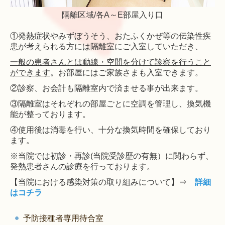
隔離区域/各A～E部屋入り口
①発熱症状やみずぼうそう、おたふくかぜ等の伝染性疾
患が考えられる方には隔離室にご入室していただき、
一般の患者さんとは動線・空間を分けて診察を行うこと
ができます
。お部屋には
ご家族さまも入室できます。
②診察、お会計も隔離室内で済ませる事が出来ます。
③隔離室はそれぞれの部屋ごとに空調を管理し、換気機
能が整っております。
④使用後は消毒を行い、十分な換気時間を確保しており
ます。
※当院では初診・再診(当院受診歴の有無）に関わらず、
発熱患者さんの診療を行っております。
【当院における感染対策の取り組みについて】⇒
詳細
はコチラ
予防接種者専用待合室