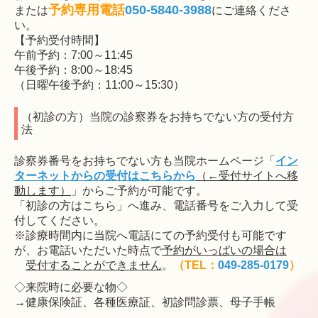
予約専用電話
050-5840-3988
または
にご連絡くださ
い。
【予約受付時間】
午前予約：7:00～11:45
午後予約：8:00～18:45
（日曜午後予約：11:00～15:30）
（初診の方）当院の診察券をお持ちでない方の受付方
法
診察券番号をお持ちでない方も
当院ホームページ「
イン
ターネットからの受付はこちらから
（←受付サイトへ移
動します）
」からご予約が可能です。
「初診の方はこちら」へ進み、電話番号をご入力して受
付してください。
※診療時間内に当院へ電話にての予約受付も可能です
が、お電話いただいた時点で
予約がいっぱいの場合は
受付することができません
。
（TEL：
049-285-0179
）
◇来院時に必要な物◇
→健康保険証、各種医療証、初診問診票、母子手帳