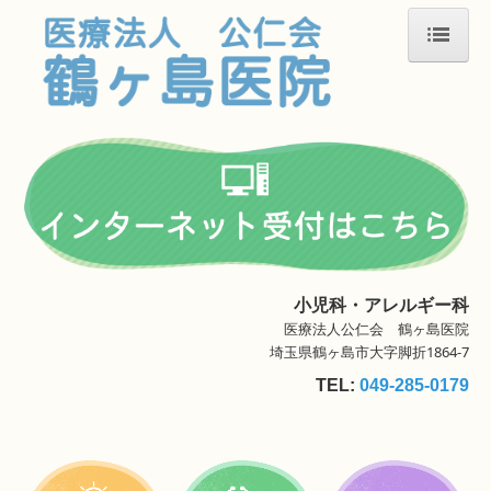
ホーム
お知らせ
院長挨拶
診療案内
予防接種
小児科・アレルギー科
アレルギー専門外来
医療法人公仁会 鶴ヶ島医院
埼玉県鶴ヶ島市大字脚折1864-7
地図、交通案内
TEL:
049-285-0179
お問い合わせ
個人情報保護方針